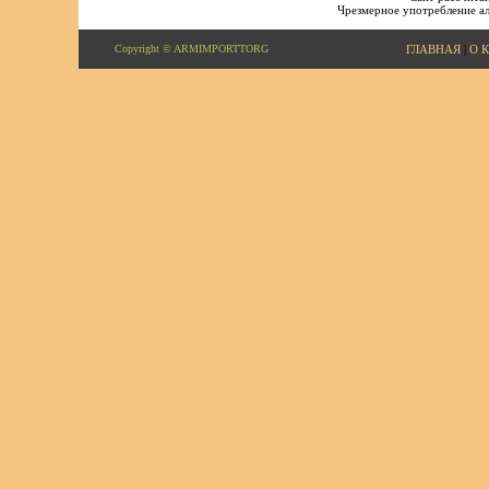
Чрезмерное употребление ал
Copyright © ARMIMPORTTORG
ГЛАВНАЯ
|
О 