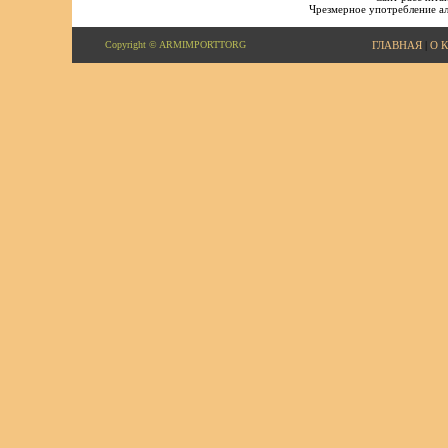
Чрезмерное употребление ал
Copyright © ARMIMPORTTORG
ГЛАВНАЯ
|
О 