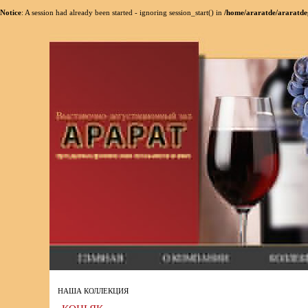
Notice
: A session had already been started - ignoring session_start() in
/home/araratde/araratde
НАША КОЛЛЕКЦИЯ