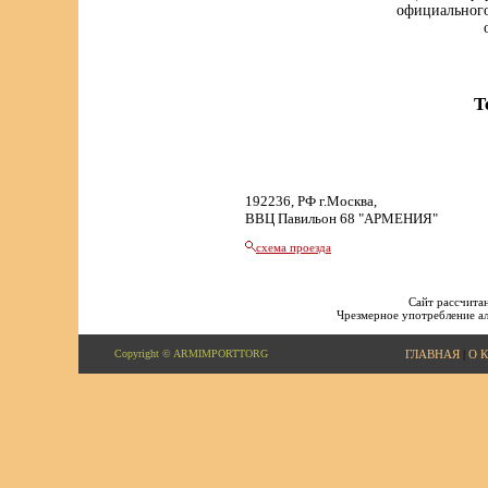
официального
Т
192236, РФ г.Москва,
ВВЦ Павильон 68 "АРМЕНИЯ"
схема проезда
Сайт рассчитан
Чрезмерное употребление ал
Copyright © ARMIMPORTTORG
ГЛАВНАЯ
|
О 