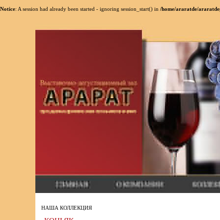
Notice
: A session had already been started - ignoring session_start() in
/home/araratde/araratde
НАША КОЛЛЕКЦИЯ