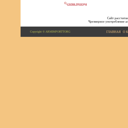
схема проезда
Сайт рассчитан
Чрезмерное употребление ал
Copyright © ARMIMPORTTORG
ГЛАВНАЯ
|
О 