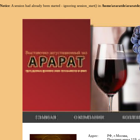
Notice
: A session had already been started - ignoring session_start() in
/home/araratde/araratde
Адрес:
РФ, г.Москва,
Проспект мира 119, с