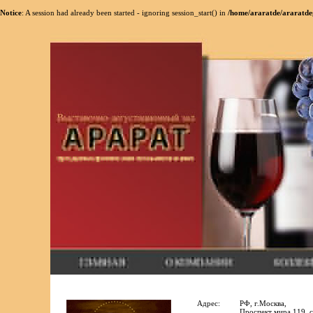
Notice
: A session had already been started - ignoring session_start() in
/home/araratde/araratde
Адрес:
РФ, г.Москва,
Проспект мира 119, с