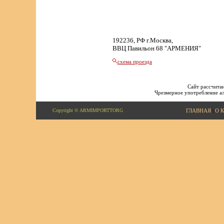
192236, РФ г.Москва,
ВВЦ Павильон 68 "АРМЕНИЯ"
схема проезда
Сайт рассчитан
Чрезмерное употребление ал
Copyright © ARMIMPORTTORG
ГЛАВНАЯ
|
О 