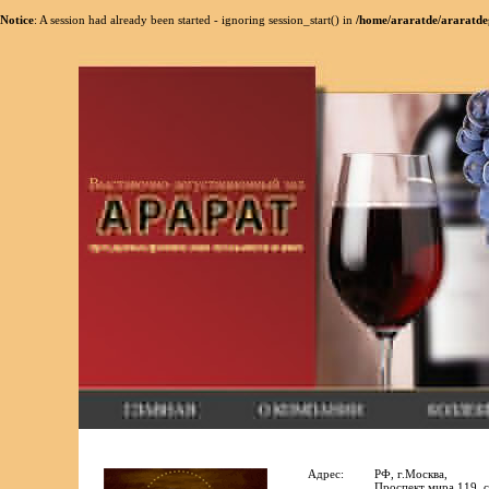
Notice
: A session had already been started - ignoring session_start() in
/home/araratde/araratde
Адрес:
РФ, г.Москва,
Проспект мира 119, с