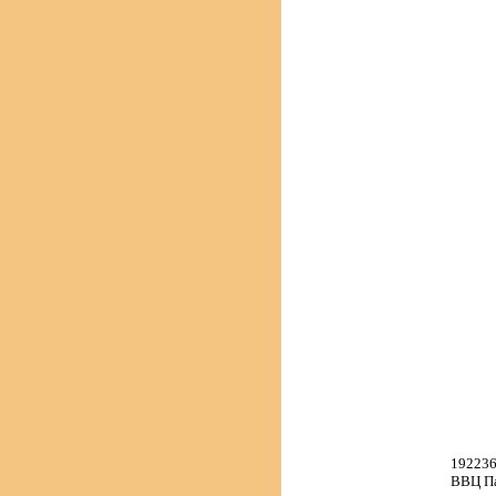
192236
ВВЦ П