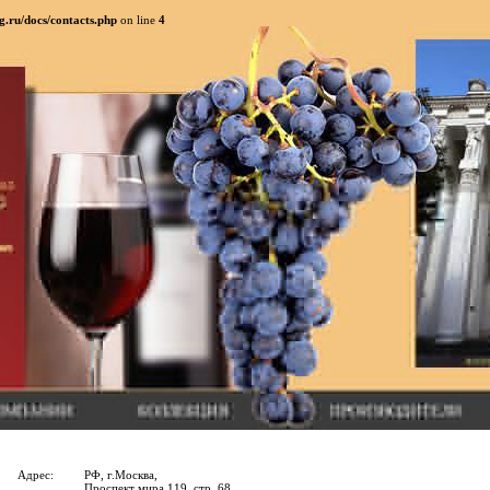
g.ru/docs/contacts.php
on line
4
Адрес:
РФ, г.Москва,
Проспект мира 119, стр. 68.