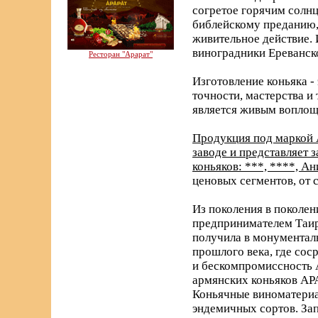
согретое горячим солнц
библейскому преданию, 
живительное действие. 
виноградники Ереванск
Ресторан "Арарат"
Изготовление коньяка -
точности, мастерства и
является живым воплощ
Продукция под маркой 
заводе и представляет
коньяков: ***, ****, А
ценовых сегментов, от 
Из поколения в поколен
предпринимателем Таир
получила в монументаль
прошлого века, где со
и бескомпромиссность 
армянских коньяков АРА
Коньячные виноматериа
эндемичных сортов. За