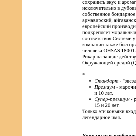
сохранить вкус и арома
исключительно в дубовы
собственное бондарное 
армавирский, айгаванс
европейский производи
подкрепляет моральный 
соответствия Системе 
компании также был пр
человека OHSAS 18001.
Рикар на заводе действ
Окружающей средой (Q
*
Стандарт
- "звез
Премиум
- марочн
и 10 лет.
Супер-премиум
- 
15 и 20 лет.
Только эти коньяки вхо
легендарное имя.
Уникальные особенно