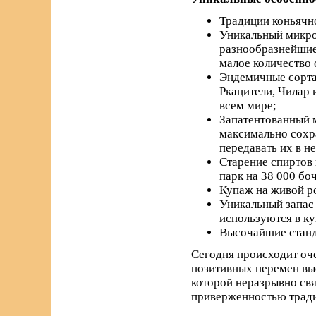
Традиции коньячно
Уникальный микро
разнообразнейшие 
малое количество 
Эндемичные сорта 
Ркацители, Чилар 
всем мире;
Запатентованный м
максимально сохра
передавать их в н
Старение спиртов 
парк на 38 000 бо
Купаж на живой р
Уникальный запас 
используются в к
Высочайшие станда
Сегодня происходит оче
позитивных перемен вы
которой неразрывно свя
приверженностью трад