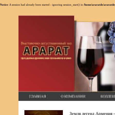
Notice
: A session had already been started - ignoring session_start() in
/home/araratde/araratde
Земля легенд Армения -