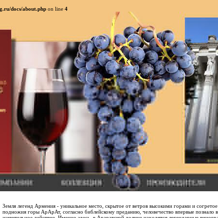
g.ru/docs/about.php
on line
4
Земля легенд Армения - уникальное место, скрытое от ветров высокими горами и согретое
подножия горы АрАрАт, согласно библейскому преданию, человечество впервые познало в
живительное действие. Именно здесь, в Араратской долине находятся легендарные виног