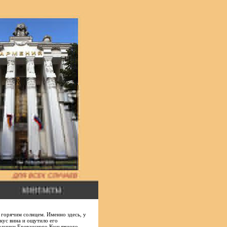
 горячим солнцем. Именно здесь, у
кус вина и ощутило его
радники Ереванского Коньячного