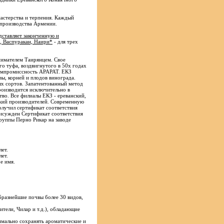
мастерства и терпения. Каждый
 производства Армении.
дставляет законченную и
, Васпуракан, Наири*
- для трех
нимателем Таирянцем. Свое
о туфа, воздвигнутого в 50х годах
компромиссность АРАРАТ. ЕКЗ
вы, корней и плодов винограда.
ых сортов. Запатентованный метод
роизводится исключительно в
тво. Все филиалы ЕКЗ - ереванский,
ский производителей. Современную
олучил сертификат соответствия
исужден Сертификат соответствия
руппы Перно Рикар на заводе
лет.
лет.
е имя.
бразнейшие почвы более 30 видов,
тели, Чилар и т.д.), обладающие
имально сохранять ароматические и