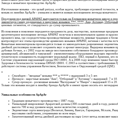
Завода и коньячное производство АрАрАт.
Изготовление коньяка - это целый ритуал, особая задача, требующая огромной точности, 
коньяк из линейки АрАрАт - уникален и является живым воплощением легенды коньячного
Продукция под маркой АРАРАТ выпускается только на Ереванском коньячном заводе и пре
лаконичную гамму ординарных и марочных коньяков: ***, ****, Ани, Ахтамар, Отборный
ценовых сегментов, от стандартного до супер премиального.
Из поколения в поколение передаются преданность делу, мастерство, заложенные предпри
архитектурное воплощение легенда АРАРАТ получила в монументальном здании из красног
прошлого века, где сосредоточены производственные мощности, вековые традиции и бес
контролирует все этапы производстве армянских коньяков АРАРАТ, начиная с качества поч
Коньячные виноматериалы производятся только из законодательно разрешенных эндемичн
двойной дистилляции позволяет сохранить вкус и аромат винограда. Выдержка коньяков п
дубовых бочках, а с 2002 года на заводе восстановлено собственное бондарное производс
армавирский, айгаванский и тавушский - укомплектованы оборудование ведущих европей
техническую оснащенность подкрепляет моральный кодекс. ЕКЗ, первый в Армении, кто п
Системе управления окружающей среды ISO 14001. А в 2008 году компании также был пр
Здоровья и безопасности человека OHSAS 18001. C 2003 в соответствии с требованиями Г
действуют системы управления Качеством, Безопасностью и Окружающей средой (QSE).
*
Стандарт
- "звездные" коньяки *** и ***** с выдержкой 3 и 5 лет.
Премиум
- марочные коньяки "Ани", "Отборный" и "Ахтамар" с выдержкой 7 и 10 
Супер-премиум
- роскошные коньяки "Васпуракан" и "Наири" с выдержкой 15 и 20 
Только эти коньяки входят в линейку бренда АрАрАт и имеют право носить его легендарно
Уникальные особенности АрАрАт
Традиции коньячного производства с 1887 года;
Уникальный микроклимат Араратской долины (300 солнечных дней в году, разноо
высота 700 м над уровнем моря, малое количество осадков);
Эндемичные сорта винограда (Воскехат, Бананц, Кангун, Гарандмак, Мсхали, Ркаци
вкусовыми свойствами, утерянными во всем мире;
Запатентованный метод двойной дистилляции на пару (этот метод позволяет макс