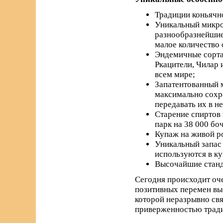
Традиции коньячно
Уникальный микро
разнообразнейшие 
малое количество 
Эндемичные сорта 
Ркацители, Чилар 
всем мире;
Запатентованный м
максимально сохра
передавать их в н
Старение спиртов 
парк на 38 000 бо
Купаж на живой р
Уникальный запас 
используются в к
Высочайшие станда
Сегодня происходит оче
позитивных перемен вы
которой неразрывно свя
приверженностью трад