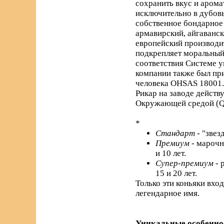
сохранить вкус и арома
исключительно в дубовы
собственное бондарное 
армавирский, айгаванс
европейский производи
подкрепляет моральный 
соответствия Системе 
компании также был пр
человека OHSAS 18001.
Рикар на заводе действ
Окружающей средой (Q
*
Стандарт
- "звез
Премиум
- марочн
и 10 лет.
Супер-премиум
- 
15 и 20 лет.
Только эти коньяки вхо
легендарное имя.
Уникальные особенно