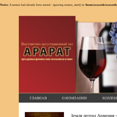
Notice
: A session had already been started - ignoring session_start() in
/home/araratde/araratde
Земля легенд Армения -