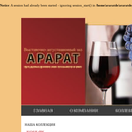
Notice
: A session had already been started - ignoring session_start() in
/home/araratde/araratde
НАША КОЛЛЕКЦИЯ