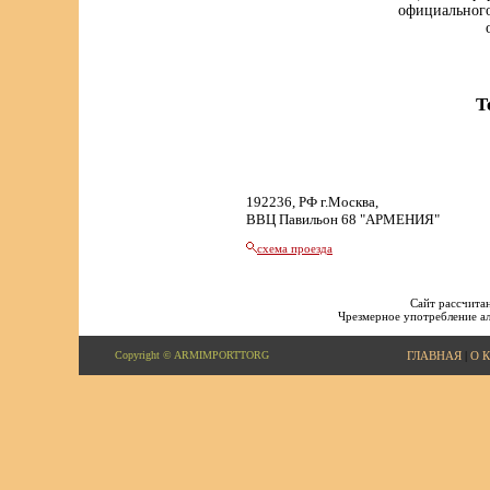
официального
Т
192236, РФ г.Москва,
ВВЦ Павильон 68 "АРМЕНИЯ"
схема проезда
Сайт рассчитан
Чрезмерное употребление ал
Copyright © ARMIMPORTTORG
ГЛАВНАЯ
|
О 