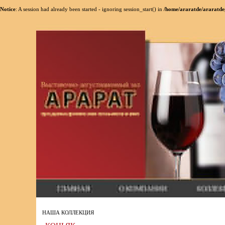
Notice
: A session had already been started - ignoring session_start() in
/home/araratde/araratde
НАША КОЛЛЕКЦИЯ