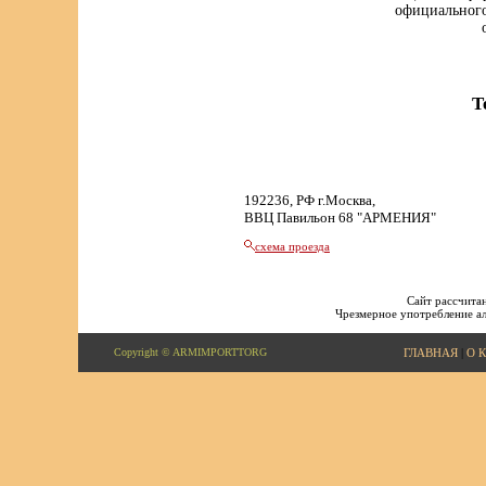
официального
Т
192236, РФ г.Москва,
ВВЦ Павильон 68 "АРМЕНИЯ"
схема проезда
Сайт рассчитан
Чрезмерное употребление ал
Copyright © ARMIMPORTTORG
ГЛАВНАЯ
|
О 