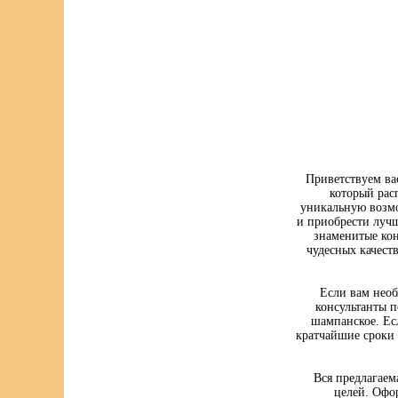
Приветствуем ва
который рас
уникальную возмо
и приобрести луч
знаменитые кон
чудесных качест
Если вам нео
консультанты п
шампанское. Ес
кратчайшие сроки 
Вся предлагаем
целей. Офо