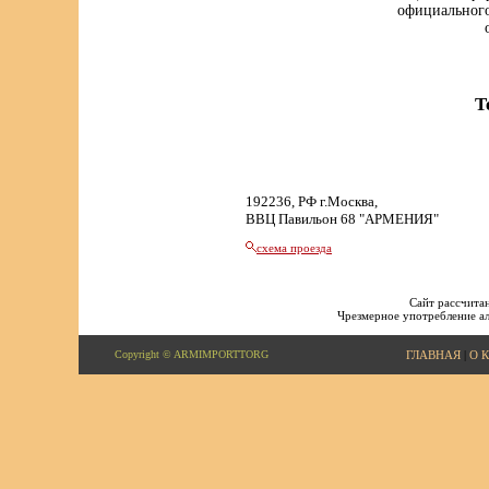
официального
Т
192236, РФ г.Москва,
ВВЦ Павильон 68 "АРМЕНИЯ"
схема проезда
Сайт рассчитан
Чрезмерное употребление ал
Copyright © ARMIMPORTTORG
ГЛАВНАЯ
|
О 