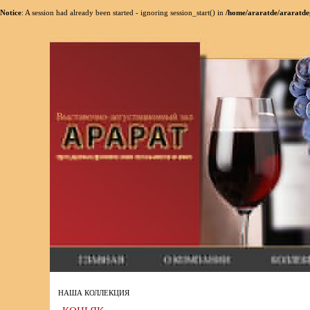
Notice
: A session had already been started - ignoring session_start() in
/home/araratde/araratde
НАША КОЛЛЕКЦИЯ