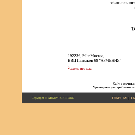
официального
Т
192236, РФ г.Москва,
ВВЦ Павильон 68 "АРМЕНИЯ"
схема проезда
Сайт рассчитан
Чрезмерное употребление ал
Copyright © ARMIMPORTTORG
ГЛАВНАЯ
|
О 