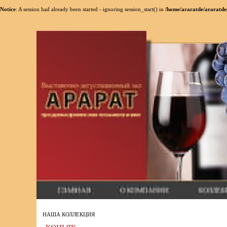
Notice
: A session had already been started - ignoring session_start() in
/home/araratde/araratde
НАША КОЛЛЕКЦИЯ